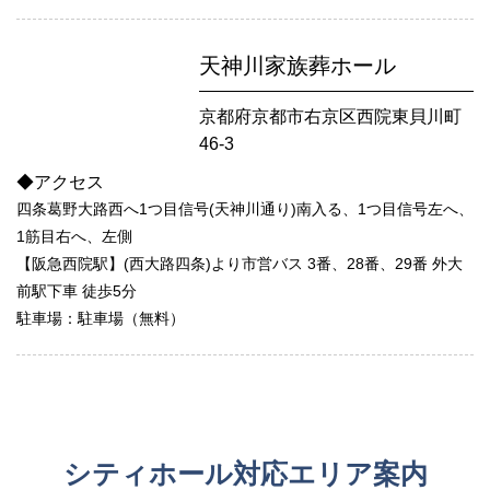
天神川家族葬ホール
京都府京都市右京区西院東貝川町
46-3
◆アクセス
四条葛野大路西へ1つ目信号(天神川通り)南入る、1つ目信号左へ、
1筋目右へ、左側
【阪急西院駅】(西大路四条)より市営バス 3番、28番、29番 外大
前駅下車 徒歩5分
駐車場：駐車場（無料）
シティホール対応エリア案内