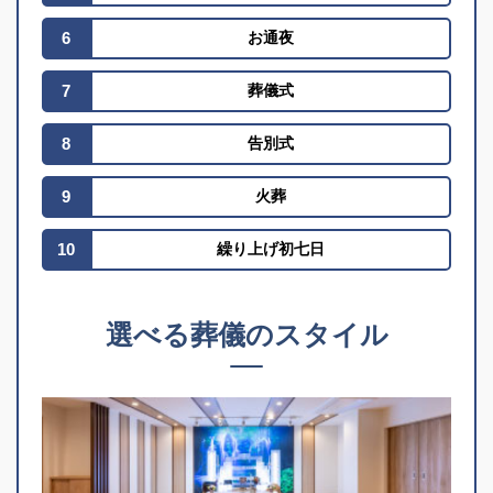
6
お通夜
7
葬儀式
8
告別式
9
火葬
10
繰り上げ初七日
選べる葬儀のスタイル