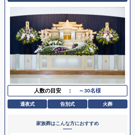
人数の目安
：
～30名様
通夜式
告別式
火葬
家族葬はこんな方におすすめ