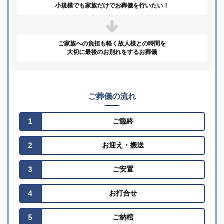
小規模でも家族だけで
お葬儀を行いたい！
ご家族への負担も軽く
故人様との時間を
大切に
最後のお別れをするお葬儀
ご葬儀の流れ
1
ご臨終
2
お迎え
・
搬送
3
ご安置
4
お打合せ
5
ご納棺