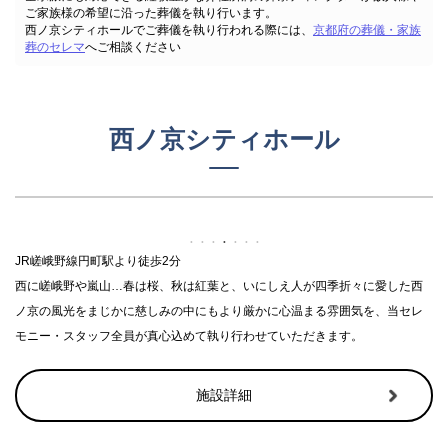
ご家族様の希望に沿った葬儀を執り行います。
西ノ京シティホールでご葬儀を執り行われる際には、
京都府の葬儀・家族
葬のセレマ
へご相談ください
西ノ京シティホール
JR嵯峨野線円町駅より徒歩2分
西に嵯峨野や嵐山…春は桜、秋は紅葉と、いにしえ人が四季折々に愛した西
ノ京の風光をまじかに慈しみの中にもより厳かに心温まる雰囲気を、当セレ
モニー・スタッフ全員が真心込めて執り行わせていただきます。
施設詳細